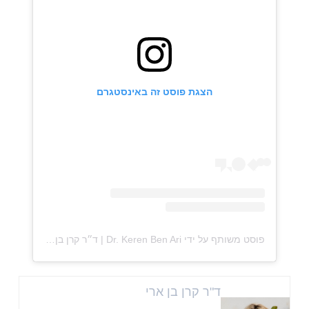
הצגת פוסט זה באינסטגרם
פוסט משותף על ידי ‏‎Dr. Keren Ben Ari | ד״ר קרן בן ארי‎‏ (@‏‎drkerenbenari‎‏)
ד"ר קרן בן ארי