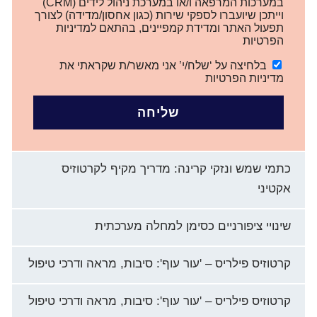
במערכות המרפאה ו/או במערכת ניהול לידים (CRM)
וייתכן שיועברו לספקי שירות (כגון אחסון/מדידה) לצורך
תפעול האתר ומדידת קמפיינים, בהתאם למדיניות
הפרטיות
בלחיצה על ‘שלח/י’ אני מאשר/ת שקראתי את
מדיניות הפרטיות
שליחה
כתמי שמש ונזקי קרינה: מדריך מקיף לקרטוזיס
אקטיני
שינויי ציפורניים כסימן למחלה מערכתית
קרטוזיס פילריס – 'עור עוף': סיבות, מראה ודרכי טיפול
קרטוזיס פילריס – 'עור עוף': סיבות, מראה ודרכי טיפול