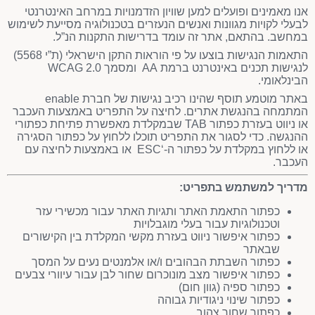
אנו מאמינים ופועלים למען שוויון הזדמנויות במרחב האינטרנטי
לבעלי לקויות מגוונות ואנשים הנעזרים בטכנולוגיה מסייעת לשימוש
במחשב. בהתאם, אתר זה עומד בדרישות התקנות הנ”ל.
התאמות הנגישות בוצעו על פי הוראות התקן הישראלי (ת”י 5568)
לנגישות תכנים באינטרנט ברמת AA ומסמך WCAG 2.0
הבינלאומי.
באתר מוטמע תוסף שהינו רכיב נגישות של חברת enable
המתמחה בהנגשת אתרים. לחיצה על התפריט באמצעות העכבר
או ניווט בעזרת כפתור TAB שבמקלדת מאפשרת פתיחת כפתורי
ההנגשה. כדי לסגור את התפריט תוכלו ללחוץ על כפתור הסגירה
או ללחוץ במקלדת על כפתור ה-‘ESC או באמצעות לחיצה עם
העכבר.
מדריך למשתמש בתפריט
:
כפתור התאמת האתר ותגיות האתר עבור מכשירי עזר
וטכנולוגיות עבור בעלי מוגבלויות
כפתור איפשור ניווט בעזרת מקשי המקלדת בין הקישורים
שבאתר
כפתור השבתת הבהובים ו/או אלמנטים נעים על המסך
כפתור איפשור מצב מונוכרום שחור לבן עבור עיוורי צבעים
כפתור ספיה (גוון חום)
כפתור שינוי ניגודיות גבוהה
כפתור שחור צהוב