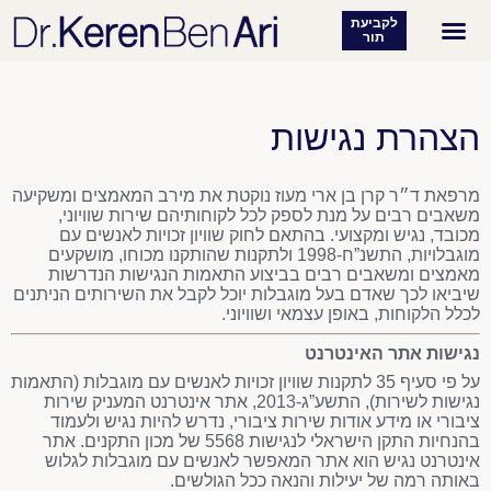
לקביעת
תור
רפואת עור
מטופלים מעידים
הצהרת נגישות
מרפאת ד״ר קרן בן ארי מעוז נוקטת את מירב המאמצים ומשקיעה
משאבים רבים על מנת לספק לכל לקוחותיהם שירות שוויוני,
מכובד, נגיש ומקצועי. בהתאם לחוק שוויון זכויות לאנשים עם
מוגבלויות, התשנ”ח-1998 ולתקנות שהותקנו מכוחו, מושקעים
מאמצים ומשאבים רבים בביצוע התאמות הנגישות הנדרשות
שיביאו לכך שאדם בעל מוגבלות יוכל לקבל את השירותים הניתנים
לכלל הלקוחות, באופן עצמאי ושוויוני.
נגישות אתר האינטרנט
על פי סעיף 35 לתקנות שוויון זכויות לאנשים עם מוגבלות (התאמות
נגישות לשירות), התשע”ג-2013, אתר אינטרנט המעניק שירות
ציבורי או מידע אודות שירות ציבורי, נדרש להיות נגיש ולעמוד
בהנחיות התקן הישראלי לנגישות 5568 של מכון התקנים. אתר
אינטרנט נגיש הוא אתר המאפשר לאנשים עם מוגבלות לגלוש
באותה רמה של יעילות והנאה ככל הגולשים.