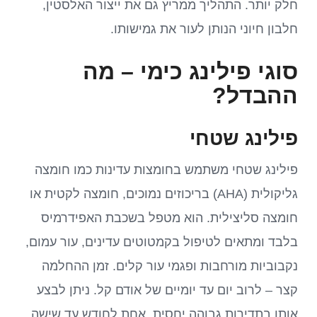
חלק יותר. התהליך ממריץ גם את ייצור האלסטין,
חלבון חיוני הנותן לעור את גמישותו.
סוגי פילינג כימי – מה
ההבדל?
פילינג שטחי
פילינג שטחי משתמש בחומצות עדינות כמו חומצה
גליקולית (AHA) בריכוזים נמוכים, חומצה לקטית או
חומצה סליצילית. הוא מטפל בשכבת האפידרמיס
בלבד ומתאים לטיפול בקמטוטים עדינים, עור עמום,
נקבוביות מורחבות ופגמי עור קלים. זמן ההחלמה
קצר – לרוב יום עד יומיים של אודם קל. ניתן לבצע
אותו בתדירות גבוהה יחסית, אחת לחודש עד שישה