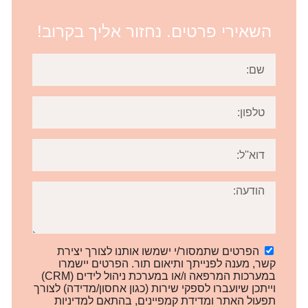
השאירי פרטים. נחזור אליך בקרוב!
הפרטים שתמסור/י ישמשו אותנו לצורך יצירת
קשר, מענה לפנייתך ותיאום תור. הפרטים יישמרו
במערכות המרפאה ו/או במערכת ניהול לידים (CRM)
וייתכן שיועברו לספקי שירות (כגון אחסון/מדידה) לצורך
תפעול האתר ומדידת קמפיינים, בהתאם למדיניות